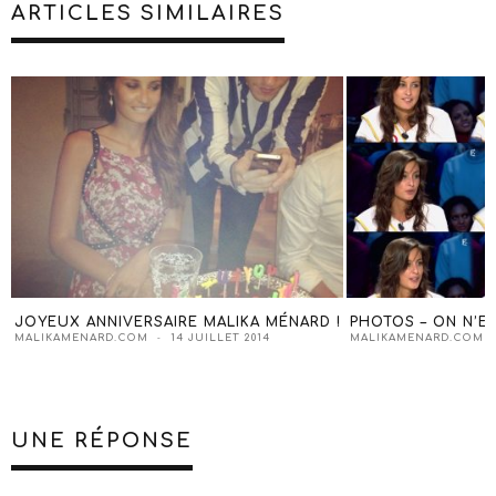
ARTICLES SIMILAIRES
IKA MÉNARD !
PHOTOS – ON N’EST PAS COUCHÉ
MALIK
COMPR
T 2014
MALIKAMENARD.COM
20 DÉCEMBRE 2009
MALIK
UNE RÉPONSE