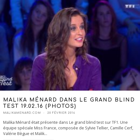
MALIKA MÉNARD DANS LE GRAND BLIND
TEST 19.02.16 (PHOTOS)
MALIKAMENARD.COM
20 FÉVRIER 2016
Malika Ménard était présente dans Le grand blind test sur TF1. Une
équipe spéciale Miss France, composée de Sylvie Tellier, Camille Cerf,
Valérie Bègue et Malik
...