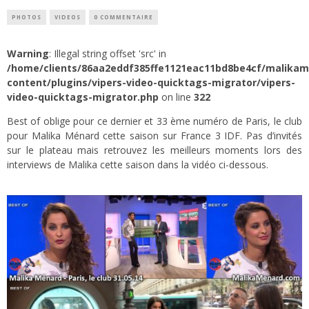
PHOTOS
VIDEOS
0 COMMENTAIRE
Warning
: Illegal string offset 'src' in
/home/clients/86aa2eddf385ffe1121eac11bd8be4cf/malika
content/plugins/vipers-video-quicktags-migrator/vipers-
video-quicktags-migrator.php
on line
322
Best of oblige pour ce dernier et 33 ème numéro de Paris, le club
pour Malika Ménard cette saison sur France 3 IDF. Pas d’invités
sur le plateau mais retrouvez les meilleurs moments lors des
interviews de Malika cette saison dans la vidéo ci-dessous.