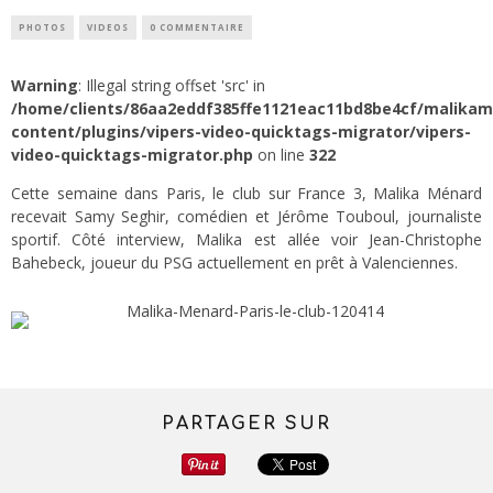
PHOTOS
VIDEOS
0 COMMENTAIRE
Warning
: Illegal string offset 'src' in
/home/clients/86aa2eddf385ffe1121eac11bd8be4cf/malika
content/plugins/vipers-video-quicktags-migrator/vipers-
video-quicktags-migrator.php
on line
322
Cette semaine dans Paris, le club sur France 3, Malika Ménard
recevait Samy Seghir, comédien et Jérôme Touboul, journaliste
sportif. Côté interview, Malika est allée voir Jean-Christophe
Bahebeck, joueur du PSG actuellement en prêt à Valenciennes.
PARTAGER SUR