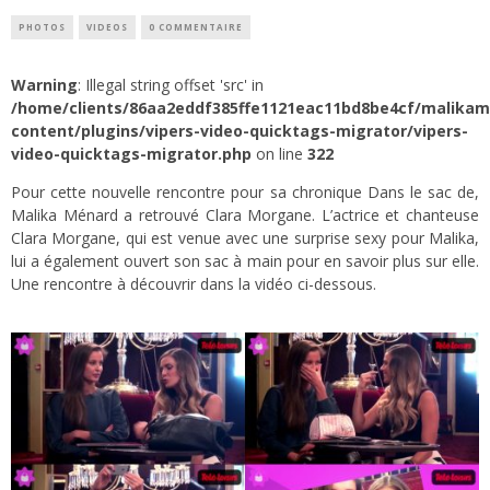
PHOTOS
VIDEOS
0 COMMENTAIRE
Warning
: Illegal string offset 'src' in
/home/clients/86aa2eddf385ffe1121eac11bd8be4cf/malika
content/plugins/vipers-video-quicktags-migrator/vipers-
video-quicktags-migrator.php
on line
322
Pour cette nouvelle rencontre pour sa chronique Dans le sac de,
Malika Ménard a retrouvé Clara Morgane. L’actrice et chanteuse
Clara Morgane, qui est venue avec une surprise sexy pour Malika,
lui a également ouvert son sac à main pour en savoir plus sur elle.
Une rencontre à découvrir dans la vidéo ci-dessous.