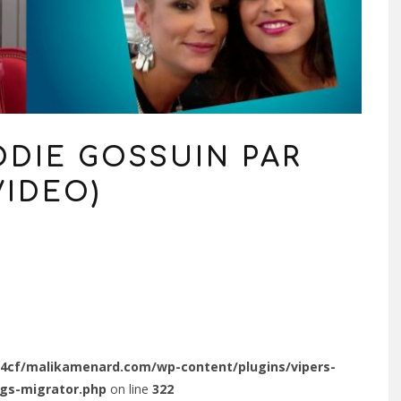
ODIE GOSSUIN PAR
VIDEO)
4cf/malikamenard.com/wp-content/plugins/vipers-
ags-migrator.php
on line
322