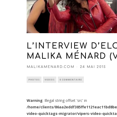
L’INTERVIEW D’EL
MALIKA MÉNARD (
MALIKAMENARD.COM
24 MAI 2015
PHOTOS
VIDEOS
0 COMMENTAIRE
Warning
: Illegal string offset 'src' in
/home/clients/86aa2eddf385ffe1121eac11bd8be
video-quicktags-migrator/vipers-video-quickt