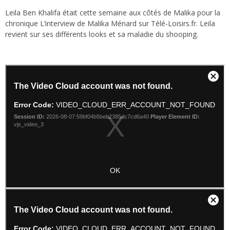
Leila Ben Khalifa était cette semaine aux côtés de Malika pour la
chronique L’interview de Malika Ménard sur Télé-Loisirs.fr. Leila
revient sur ses différents looks et sa maladie du shooping.