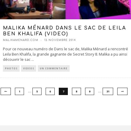
MALIKA MÉNARD DANS LE SAC DE LEILA
BEN KHALIFA (VIDEO)
MALIKAMENARD.COM
13 NOVEMBRE 2014
Pour ce nouveau numéro de Dans le sac de, Malika Ménard a rencontré
Leila Ben Khalifa, la grande gagnante de Secret Story 8. Malika a pu ainsi
découvrir le sac
...
PHOTOS
VIDEOS
UN COMMENTAIRE
…
…
1
5
6
7
8
9
31