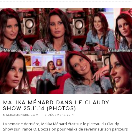
MALIKA MÉNARD DANS LE CLAUDY
SHOW 25.11.14 (PHOTOS)
MALIKAMENARD.COM
6 DÉCEMBRE 2014
La semaine dernière, Malika Ménard était sur le plateau du Claudy
Show sur France O. L'occasion pour Malika de revenir sur son parcours