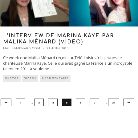
L’INTERVIEW DE MARINA KAYE PAR
MALIKA MÉNARD (VIDEO)
MALIKAMENARD.COM
21 JUIN 2015
Ce week-end Malika Ménard reçoit sur Télé-Loisirs.fr la jeunesse
chanteuse Marina Kaye. Celle qui avait gagné La France a un incroyable
talent en 2011 à seuleme
...
PHOTOS
VIDEOS
0 COMMENTAIRE
…
…
1
3
4
5
6
7
31