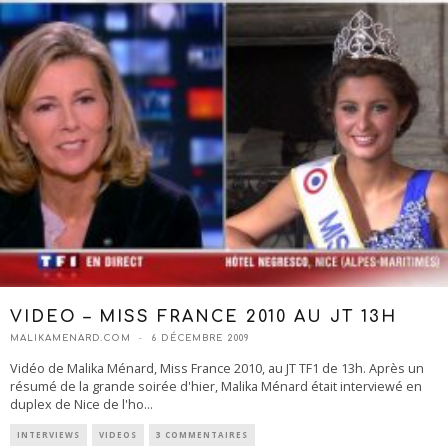
VIDEO – MISS FRANCE 2010 AU JT 13H
MALIKAMENARD.COM
6 DÉCEMBRE 2009
Vidéo de Malika Ménard, Miss France 2010, au JT TF1 de 13h. Après un
résumé de la grande soirée d'hier, Malika Ménard était interviewé en
duplex de Nice de l'ho
...
INTERVIEWS
VIDEOS
3 COMMENTAIRES