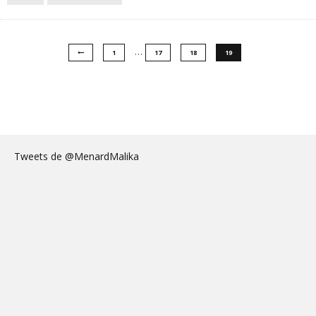
…
1
17
18
19
Tweets de @MenardMalika