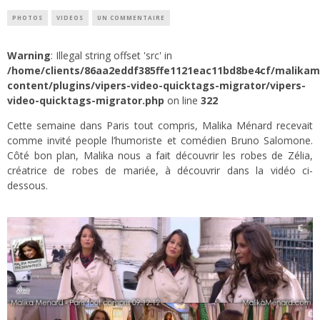
PHOTOS
VIDEOS
UN COMMENTAIRE
Warning
: Illegal string offset 'src' in
/home/clients/86aa2eddf385ffe1121eac11bd8be4cf/malika
content/plugins/vipers-video-quicktags-migrator/vipers-
video-quicktags-migrator.php
on line
322
Cette semaine dans Paris tout compris, Malika Ménard recevait
comme invité people l’humoriste et comédien Bruno Salomone.
Côté bon plan, Malika nous a fait découvrir les robes de Zélia,
créatrice de robes de mariée, à découvrir dans la vidéo ci-
dessous.