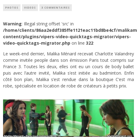
PHOTOS
VIDEOS
3 COMMENTAIRES
Warning
: Illegal string offset 'src' in
/home/clients/86aa2eddf385ffe1121eac11bd8be4cf/malika
content/plugins/vipers-video-quicktags-migrator/vipers-
video-quicktags-migrator.php
on line
322
Le week-end dernier, Malika Ménard recevait Charlotte Valandrey
comme invitée people dans son émission Paris tout compris sur
France 3. Toutes les deux, elles ont eu un cours de body ballet
puis avec l’autre invité, Malika s’est initiée au badminton. Enfin
côté bon plan, Malika s’est rendue dans la boutique C’est ma
robe, spécialisée en location de robe de créateurs à petits prix.