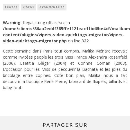
PHOTOS
VIDEOS
0 COMMENTAIRE
Warning
: Illegal string offset 'src' in
/home/clients/86aa2eddf385ffe1121eac11bd8be4cf/malika
content/plugins/vipers-video-quicktags-migrator/vipers-
video-quicktags-migrator.php
on line
322
Cette semaine dans Paris tout compris, Malika Ménard recevait
comme invitées people les trois Miss France Alexandra Rosenfeld
(2006), Laetitia Bléger (2004) et Corinne Coman (2003).
L’occasion pour les Miss de découvrir la Bachata et les joies du
bricolage entre copines. Côté bon plan, Malika nous a fait
découvrir la boutique René Pierre, fabricant de flippers, billards et
baby-foot.
PARTAGER SUR