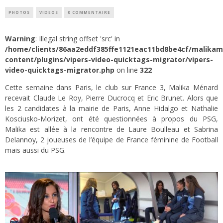
PHOTOS
VIDEOS
0 COMMENTAIRE
Warning
: Illegal string offset 'src' in
/home/clients/86aa2eddf385ffe1121eac11bd8be4cf/malika
content/plugins/vipers-video-quicktags-migrator/vipers-
video-quicktags-migrator.php
on line
322
Cette semaine dans Paris, le club sur France 3, Malika Ménard
recevait Claude Le Roy, Pierre Ducrocq et Eric Brunet. Alors que
les 2 candidates à la mairie de Paris, Anne Hidalgo et Nathalie
Kosciusko-Morizet, ont été questionnées à propos du PSG,
Malika est allée à la rencontre de Laure Boulleau et Sabrina
Delannoy, 2 joueuses de l’équipe de France féminine de Football
mais aussi du PSG.