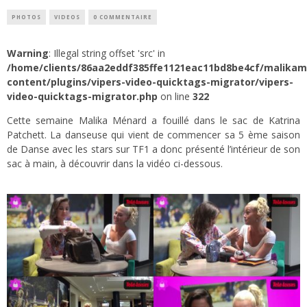
PHOTOS
VIDEOS
0 COMMENTAIRE
Warning
: Illegal string offset 'src' in
/home/clients/86aa2eddf385ffe1121eac11bd8be4cf/malika
content/plugins/vipers-video-quicktags-migrator/vipers-
video-quicktags-migrator.php
on line
322
Cette semaine Malika Ménard a fouillé dans le sac de Katrina
Patchett. La danseuse qui vient de commencer sa 5 ème saison
de Danse avec les stars sur TF1 a donc présenté l’intérieur de son
sac à main, à découvrir dans la vidéo ci-dessous.