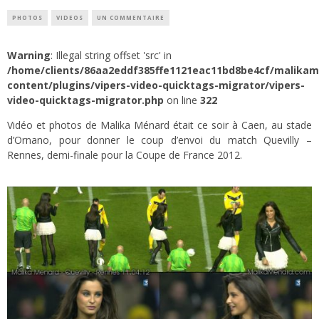
PHOTOS
VIDEOS
UN COMMENTAIRE
Warning
: Illegal string offset 'src' in
/home/clients/86aa2eddf385ffe1121eac11bd8be4cf/malika
content/plugins/vipers-video-quicktags-migrator/vipers-
video-quicktags-migrator.php
on line
322
Vidéo et photos de Malika Ménard était ce soir à Caen, au stade
d’Ornano, pour donner le coup d’envoi du match Quevilly –
Rennes, demi-finale pour la Coupe de France 2012.